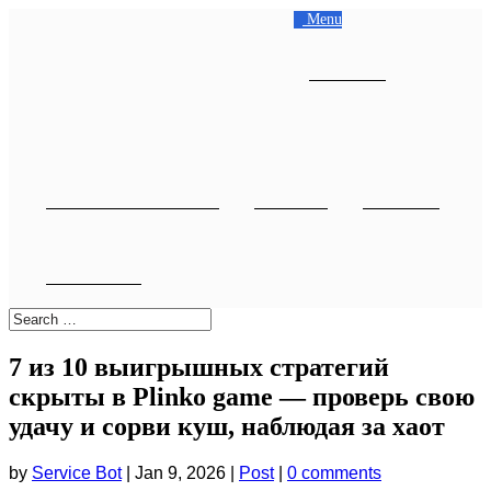
Menu
ABOUT US
PRODUCTS & SERVICES
PROJECTS
PARTNERS
CONTACT US
7 из 10 выигрышных стратегий
скрыты в Plinko game — проверь свою
удачу и сорви куш, наблюдая за хаот
by
Service Bot
|
Jan 9, 2026
|
Post
|
0 comments