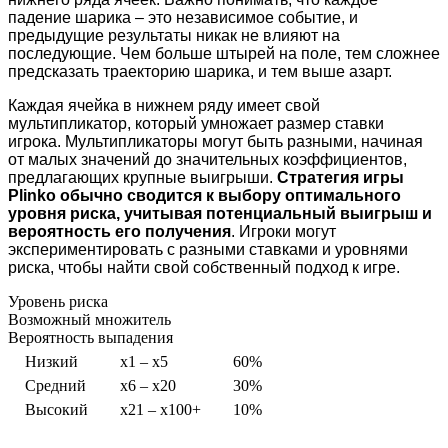
падение шарика – это независимое событие, и
предыдущие результаты никак не влияют на
последующие. Чем больше штырей на поле, тем сложнее
предсказать траекторию шарика, и тем выше азарт.
Каждая ячейка в нижнем ряду имеет свой
мультипликатор, который умножает размер ставки
игрока. Мультипликаторы могут быть разными, начиная
от малых значений до значительных коэффициентов,
предлагающих крупные выигрыши.
Стратегия игры
Plinko обычно сводится к выбору оптимального
уровня риска, учитывая потенциальный выигрыш и
вероятность его получения
. Игроки могут
экспериментировать с разными ставками и уровнями
риска, чтобы найти свой собственный подход к игре.
Уровень риска
Возможный множитель
Вероятность выпадения
Низкий
x1 – x5
60%
Средний
x6 – x20
30%
Высокий
x21 – x100+
10%