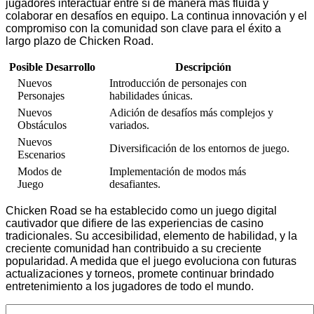
jugadores interactuar entre sí de manera más fluida y
colaborar en desafíos en equipo. La continua innovación y el
compromiso con la comunidad son clave para el éxito a
largo plazo de Chicken Road.
Posible Desarrollo
Descripción
Nuevos
Introducción de personajes con
Personajes
habilidades únicas.
Nuevos
Adición de desafíos más complejos y
Obstáculos
variados.
Nuevos
Diversificación de los entornos de juego.
Escenarios
Modos de
Implementación de modos más
Juego
desafiantes.
Chicken Road se ha establecido como un juego digital
cautivador que difiere de las experiencias de casino
tradicionales. Su accesibilidad, elemento de habilidad, y la
creciente comunidad han contribuido a su creciente
popularidad. A medida que el juego evoluciona con futuras
actualizaciones y torneos, promete continuar brindado
entretenimiento a los jugadores de todo el mundo.
Search