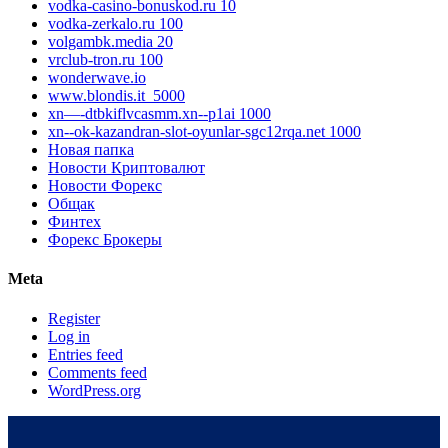
vodka-casino-bonuskod.ru 10
vodka-zerkalo.ru 100
volgambk.media 20
vrclub-tron.ru 100
wonderwave.io
www.blondis.it_5000
xn—-dtbkiflvcasmm.xn--p1ai 1000
xn--ok-kazandran-slot-oyunlar-sgc12rqa.net 1000
Новая папка
Новости Криптовалют
Новости Форекс
Общак
Финтех
Форекс Брокеры
Meta
Register
Log in
Entries feed
Comments feed
WordPress.org