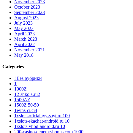
November 2023
October 2023
September 2023
August 2023
July 2023
May 2023
April 2023
March 2023
April 2022
November 2021
May 2018
Categories
! Без рубрики
1
1000Z
12-shkola.ru2
1500AZ
1500Z 50-50
1wins-ci.ci4
1xslots-oficialnyy-sayt.ru 100
1xslots-skachat-android.ru 10
1xslots-vhod-android.ru 10
200-casino-deneme-bonus.com 1000