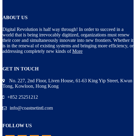
ABOUT US
Digital Revolution is half way through! In order to succeed in a
world that is being irrevocably digitized, organizations must renew
their core and simultaneously innovate into new frontiers. Whether it
is in the renewal of existing systems and bringing more efficiency, or
addressing completely new kinds of
More
GET IN TOUCH
No. 227, 2nd Floor, Liven House, 61-63 King Yip Street, Kwun
Tong, Kowloon, Hong Kong
+852 25251212
info@coastnetintl.com
FOLLOW US