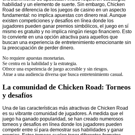
habilidad y un elemento de suerte. Sin embargo, Chicken
Road se diferencia de los juegos de casino en un aspecto
fundamental: no implica apuestas con dinero real. Aunque
existen competiciones y desafíos en línea donde los
jugadores pueden ganar premios simbólicos, el juego en sí
mismo es gratuito y no implica ningún riesgo financiero. Esto
lo convierte en una opción atractiva para aquellos que
buscan una experiencia de entretenimiento emocionante sin
la preocupación de perder dinero.
No requiere apuestas monetarias.
Se centra en la habilidad y la estrategia.
Ofrece una experiencia de juego accesible y sin riesgos.
Atrae a una audiencia diversa que busca entretenimiento casual.
La comunidad de Chicken Road: Torneos
y desafíos
Una de las características más atractivas de Chicken Road
es su vibrante comunidad de jugadores. A medida que el
juego ha ganado popularidad, se han creado numerosos
torneos y desafíos en línea donde los jugadores pueden
competir entre sí para demostrar sus habilidades y ganar