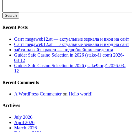
for:
Recent Posts
Саит megaweb12.at — актуальные зеркала и вход на сайт
Саит megaweb12.at — актуальные зеркала и вход на сайт
зайти на сайт кракен — подробнейшие сведения
Guide: Safe Casino Selection in 2026 (stake-f1.com) 2026-
03-12
Guide: Safe Casino Selection in 2026 (stake9.org) 2026-03-
12
Recent Comments
A WordPress Commenter
on
Hello world!
Archives
July 2026
April 2026
March 2026