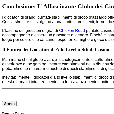
Conclusione: L’Affascinante Globo dei Gio
I giocatori di grandi puntate stabilimenti di gioco d’azzardo 
Questi strutture si rivolgono a una particolare clienti, fornend
L’fascino dei giocatori di grandi
Chicken Road
puntate casinò s
accompagnano a essere un giocatore di denaro. Finché ci saran
luogo per coloro che cercano l’esperienza migliore gioco d’az
Il Futuro dei Giocatori di Alto Livello Siti di Casinò
Man mano che il globo avanza tecnologicamente e culturalment
esperienze di pc gaming, mentre cambiamenti nella distribuzione
probabilmente rimarranno nucleo di questi stabilimenti di gioco
Inevitabilmente, i giocatori d’alto livello stabilimenti di gioc
questa forma di intrattenimento. La loro avanzamento continua 
Search
for:
Recent Posts