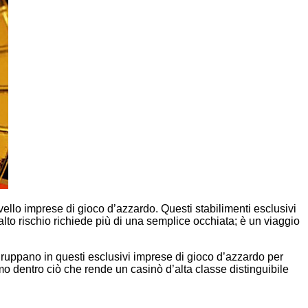
 livello imprese di gioco d’azzardo. Questi stabilimenti esclusivi
lto rischio richiede più di una semplice occhiata; è un viaggio
ruppano in questi esclusivi imprese di gioco d’azzardo per
amo dentro ciò che rende un casinò d’alta classe distinguibile