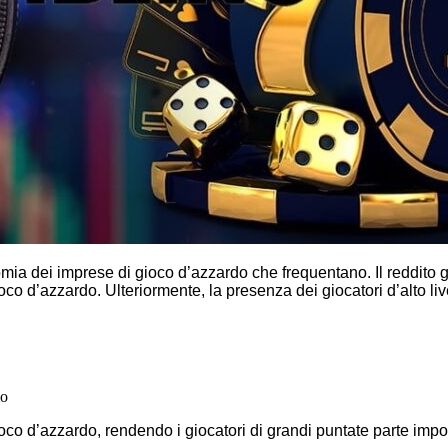
conomia dei imprese di gioco d’azzardo che frequentano. Il reddito
oco d’azzardo. Ulteriormente, la presenza dei giocatori d’alto li
mo
gioco d’azzardo, rendendo i giocatori di grandi puntate parte im