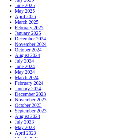
June 2025
May 2025
April 2025
March 2025
February 2025
January 2025
December 2024
November 2024
October 2024
August 2024
July 2024
June 2024
May 2024
March 2024
February 2024
January 2024
December 2023
November 2023
October 2023
September 2023
August 2023
July 2023
May 2023
April 2023