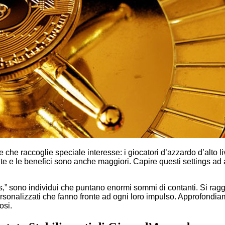
arte che raccoglie speciale interesse: i giocatori d’azzardo d’alto
te e le benefici sono anche maggiori. Capire questi settings ad a
s,” sono individui che puntano enormi sommi di contanti. Si ragg
i personalizzati che fanno fronte ad ogni loro impulso. Approfondi
osi.