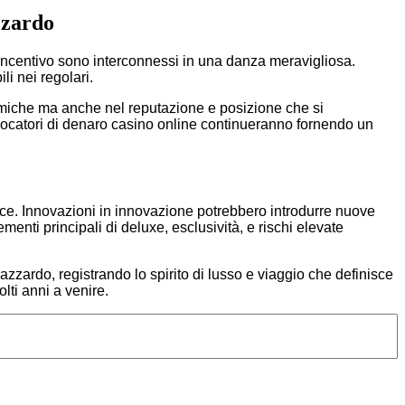
zzardo
 incentivo sono interconnessi in una danza meravigliosa.
li nei regolari.
nomiche ma anche nel reputazione e posizione che si
iocatori di denaro casino online continueranno fornendo un
ce. Innovazioni in innovazione potrebbero introdurre nuove
nti principali di deluxe, esclusività, e rischi elevate
’azzardo, registrando lo spirito di lusso e viaggio che definisce
lti anni a venire.