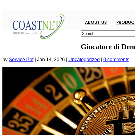
ABOUT US
PRODUCT
Giocatore di Den
by
Service Bot
|
Jan 14, 2026
|
Uncategorized
|
0 comments