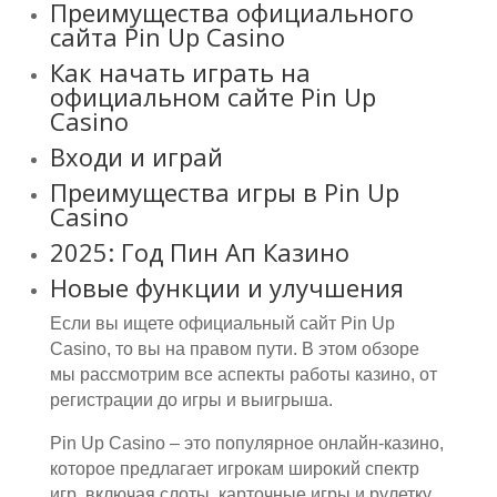
Преимущества официального
сайта Pin Up Casino
Как начать играть на
официальном сайте Pin Up
Casino
Входи и играй
Преимущества игры в Pin Up
Casino
2025: Год Пин Ап Казино
Новые функции и улучшения
Если вы ищете официальный сайт Pin Up
Casino, то вы на правом пути. В этом обзоре
мы рассмотрим все аспекты работы казино, от
регистрации до игры и выигрыша.
Pin Up Casino – это популярное онлайн-казино,
которое предлагает игрокам широкий спектр
игр, включая слоты, карточные игры и рулетку.