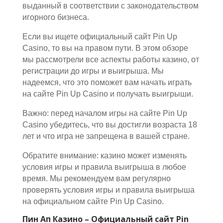
выданный в соответствии с законодательством
игорного бизнеса.
Если вы ищете официальный сайт Pin Up
Casino, то вы на правом пути. В этом обзоре
мы рассмотрели все аспекты работы казино, от
регистрации до игры и выигрыша. Мы
надеемся, что это поможет вам начать играть
на сайте Pin Up Casino и получать выигрыши.
Важно: перед началом игры на сайте Pin Up
Casino убедитесь, что вы достигли возраста 18
лет и что игра не запрещена в вашей стране.
Обратите внимание: казино может изменять
условия игры и правила выигрыша в любое
время. Мы рекомендуем вам регулярно
проверять условия игры и правила выигрыша
на официальном сайте Pin Up Casino.
Пин Ап Казино – Официальный сайт Pin