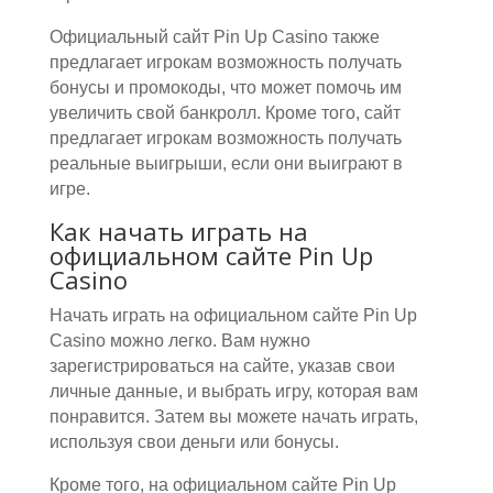
Официальный сайт Pin Up Casino также
предлагает игрокам возможность получать
бонусы и промокоды, что может помочь им
увеличить свой банкролл. Кроме того, сайт
предлагает игрокам возможность получать
реальные выигрыши, если они выиграют в
игре.
Как начать играть на
официальном сайте Pin Up
Casino
Начать играть на официальном сайте Pin Up
Casino можно легко. Вам нужно
зарегистрироваться на сайте, указав свои
личные данные, и выбрать игру, которая вам
понравится. Затем вы можете начать играть,
используя свои деньги или бонусы.
Кроме того, на официальном сайте Pin Up