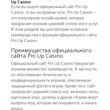
Up Casino
Если вы ищете официальный сайт Pin Up
Casino, то вы на правом пути. Pin Up Casino –
это популярная онлайн-казино, которая
предлагает игрокам широкий спектр игр и услуг.
В этом разделе мы рассмотрим основные
преимущества и функции официального сайта
Pin Up Casino.
Преимущества официального
сайта Pin Up Casino
Официальный сайт Pin Up Casino предлагает
игрокам множество преимуществ. В частности,
он обеспечивает безопасность и
конфиденциальность игроков, обеспечивая
защищенный доступ к играм. Кроме того, сайт
предлагает широкий спектр игр, включая слоты,
карточные игры, рулетку и другие. Игроки могут
выбрать игру, которая им понравится, и начать
играть.