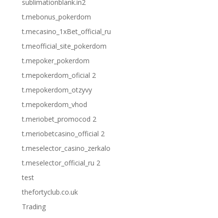
sublimationblank.in2
t.mebonus_pokerdom
t.mecasino_1xBet_official_ru
t.meofficial_site_pokerdom
t.mepoker_pokerdom
t.mepokerdom_oficial 2
t.mepokerdom_otzyvy
t.mepokerdom_vhod
t.meriobet_promocod 2
t.meriobetcasino_official 2
t.meselector_casino_zerkalo
t.meselector_official_ru 2
test
thefortyclub.co.uk
Trading