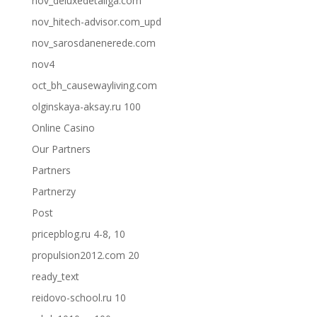
nov_deluxedetailga.com
nov_hitech-advisor.com_upd
nov_sarosdanenerede.com
nov4
oct_bh_causewayliving.com
olginskaya-aksay.ru 100
Online Casino
Our Partners
Partners
Partnerzy
Post
pricepblog.ru 4-8, 10
propulsion2012.com 20
ready_text
reidovo-school.ru 10