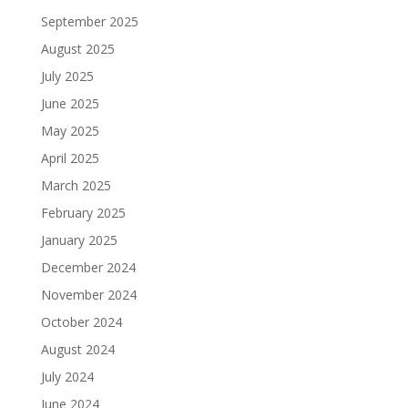
September 2025
August 2025
July 2025
June 2025
May 2025
April 2025
March 2025
February 2025
January 2025
December 2024
November 2024
October 2024
August 2024
July 2024
June 2024