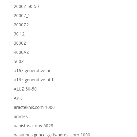
2000Z 50-50
2000Z_2
2000Z2
30.12
3000Z
4000AZ
500Z
a16z generative ai
a16z generative ai 1
ALLZ 50-50
APK
aracteknik.com 1000
articles
bahistasal nov 6028
basaribet-guncel-giris-adresi.com 1000