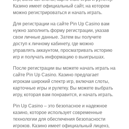
Казино имеет официальный сайт, на котором
можно регистрироваться и начать играть.
Для регистрации на сайте Pin Up Casino вам
нужно заполнить форму регистрации, указав
свои личные данные. Затем вы получите
доступ к личному кабинету, где можно
управлять аккаунтом, просматривать историю
игр и получать информацию о выигрышах.
После регистрации вы можете начать играть на
сайте Pin Up Casino. Казино предлагает
игрокам широкий спектр игр, включая слоты,
карточные игры и рулетку. Вы можете выбрать
игру, которая вам понравится, и начать играть.
Pin Up Casino – это безопасное и надежное
казино, которое использует современные
технологии для обеспечения безопасности
игроков. Казино имеет официальный лиценз,