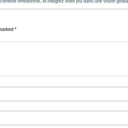
ontrôle émotionnel, et intégrez votre jeu dans une vision globa
 marked
*