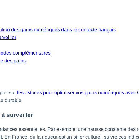
sation des gains numériques dans le contexte français
rveiller
éthodes complémentaires
se des gains
plet sur
les astuces pour optimiser vos gains numériques avec
ce durable.
à surveiller
endances essentielles. Par exemple, une hausse constante des r
En France, où la rigueur est un pilier culturel, suivre ces indi