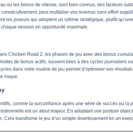
ou les bonus de vitesse, sont bien connus, des facteurs subtil
 consécutivement, peut multiplier vos revenus sans effort suppl
 les joueurs qui adoptent un rythme stratégique, plutôt qu’une 
er chaque session en opportunité maximale.
. Dans Chicken Road 2, les phases de jeu avec des bonus cumulab
iodes de bonus actifs, souvent liées à des cycles journaliers o
 cycles dans votre routine de jeu permet d’optimiser vos résultat
de risque.
ay
gnitifs, comme la surconfiance après une série de succès ou la
otionnelle est un atout majeur. En adoptant une posture objecti
. Cela transforme le jeu d’un simple divertissement en un exerc