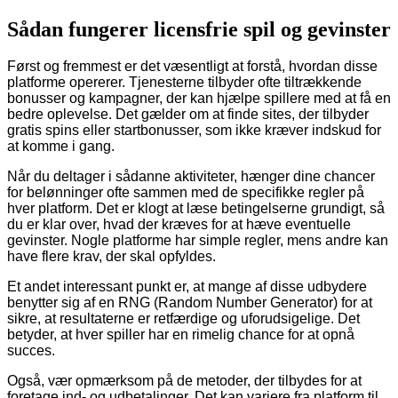
Sådan fungerer licensfrie spil og gevinster
Først og fremmest er det væsentligt at forstå, hvordan disse
platforme opererer. Tjenesterne tilbyder ofte tiltrækkende
bonusser og kampagner, der kan hjælpe spillere med at få en
bedre oplevelse. Det gælder om at finde sites, der tilbyder
gratis spins eller startbonusser, som ikke kræver indskud for
at komme i gang.
Når du deltager i sådanne aktiviteter, hænger dine chancer
for belønninger ofte sammen med de specifikke regler på
hver platform. Det er klogt at læse betingelserne grundigt, så
du er klar over, hvad der kræves for at hæve eventuelle
gevinster. Nogle platforme har simple regler, mens andre kan
have flere krav, der skal opfyldes.
Et andet interessant punkt er, at mange af disse udbydere
benytter sig af en RNG (Random Number Generator) for at
sikre, at resultaterne er retfærdige og uforudsigelige. Det
betyder, at hver spiller har en rimelig chance for at opnå
succes.
Også, vær opmærksom på de metoder, der tilbydes for at
foretage ind- og udbetalinger. Det kan variere fra platform til