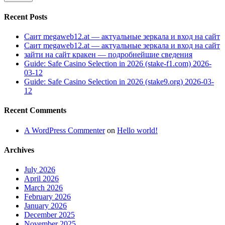
Recent Posts
Саит megaweb12.at — актуальные зеркала и вход на сайт
Саит megaweb12.at — актуальные зеркала и вход на сайт
зайти на сайт кракен — подробнейшие сведения
Guide: Safe Casino Selection in 2026 (stake-f1.com) 2026-
03-12
Guide: Safe Casino Selection in 2026 (stake9.org) 2026-03-
12
Recent Comments
A WordPress Commenter
on
Hello world!
Archives
July 2026
April 2026
March 2026
February 2026
January 2026
December 2025
November 2025