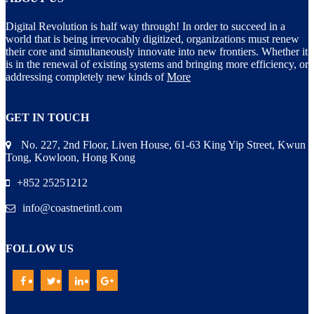
Digital Revolution is half way through! In order to succeed in a
world that is being irrevocably digitized, organizations must renew
their core and simultaneously innovate into new frontiers. Whether it
is in the renewal of existing systems and bringing more efficiency, or
addressing completely new kinds of
More
GET IN TOUCH
No. 227, 2nd Floor, Liven House, 61-63 King Yip Street, Kwun
Tong, Kowloon, Hong Kong
+852 25251212
info@coastnetintl.com
FOLLOW US