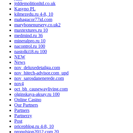
jrddemolitionltd.co.uk
Kasyno PL
kilmezedu.ru 4-8, 10
mahagacor77id.com
marybonenursery.co.uk2
maxtextures.ru 10
medmind.ru 36
mineralpro.ru 10
nacontrol.ru 100
nastolki18.ru 100
NEW
News
nov_deluxedetailga.com
nov_hitech-advisor.com_upd
nov_sarosdanenerede.com
nov4
oct_bh_causewayliving.com
olginskaya-aksay.ru 100
Online Casino
Our Partners
Partners
Partnerzy
Post
pricepblog.ru 4-8, 10
propulsion2012.com 20