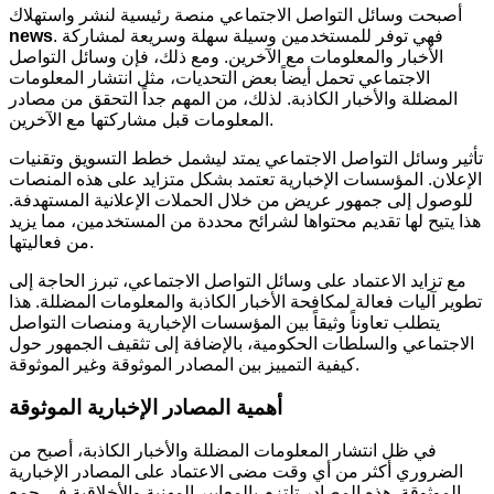
أصبحت وسائل التواصل الاجتماعي منصة رئيسية لنشر واستهلاك
. فهي توفر للمستخدمين وسيلة سهلة وسريعة لمشاركة
news
الأخبار والمعلومات مع الآخرين. ومع ذلك، فإن وسائل التواصل
الاجتماعي تحمل أيضاً بعض التحديات، مثل انتشار المعلومات
المضللة والأخبار الكاذبة. لذلك، من المهم جداً التحقق من مصادر
المعلومات قبل مشاركتها مع الآخرين.
تأثير وسائل التواصل الاجتماعي يمتد ليشمل خطط التسويق وتقنيات
الإعلان. المؤسسات الإخبارية تعتمد بشكل متزايد على هذه المنصات
للوصول إلى جمهور عريض من خلال الحملات الإعلانية المستهدفة.
هذا يتيح لها تقديم محتواها لشرائح محددة من المستخدمين، مما يزيد
من فعاليتها.
مع تزايد الاعتماد على وسائل التواصل الاجتماعي، تبرز الحاجة إلى
تطوير آليات فعالة لمكافحة الأخبار الكاذبة والمعلومات المضللة. هذا
يتطلب تعاوناً وثيقاً بين المؤسسات الإخبارية ومنصات التواصل
الاجتماعي والسلطات الحكومية، بالإضافة إلى تثقيف الجمهور حول
كيفية التمييز بين المصادر الموثوقة وغير الموثوقة.
أهمية المصادر الإخبارية الموثوقة
في ظل انتشار المعلومات المضللة والأخبار الكاذبة، أصبح من
الضروري أكثر من أي وقت مضى الاعتماد على المصادر الإخبارية
الموثوقة. هذه المصادر تلتزم بالمعايير المهنية والأخلاقية في جمع