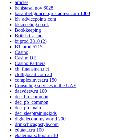
articles
bahistasal nov 6028
basaribet-guncel-giris-adresi.com 1000
bh_advicepoints.com
bksmeeting.co.uk
Bookkeeping
British Casino
bt prod 3810 (2)
BT prod 5715
Casino
Casino DE
Casino Partners
ch_finansman.net
clothgocart.com 20
complexinvest.ru 150
Consulting services in the UAE
daavdeev.ru 100
dec_bh_common
dec_pb_common
dec_pb_main
dec_sleeptrainingkids
digitaleconomy.world 200
drinkchicagostyle.com
edutatar.ru 100
ekaterina-school.ru 10