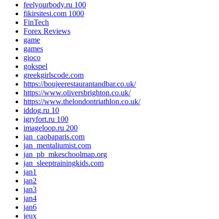
feelyourbody.ru 100
fikirsitesi.com 1000
FinTech
Forex Reviews
game
games
gioco
gokspel
greekgirlscode.com
https://boujeerestaurantandbar.co.uk/
https://www.oliversbrighton.co.uk/
https://www.thelondontriathlon.co.uk/
iddog.ru 10
igryfort.ru 100
imageloop.ru 200
jan_caobaparis.com
jan_mentaliumist.com
jan_pb_mkeschoolmap.org
jan_sleeptrainingkids.com
jan1
jan2
jan3
jan4
jan6
jeux