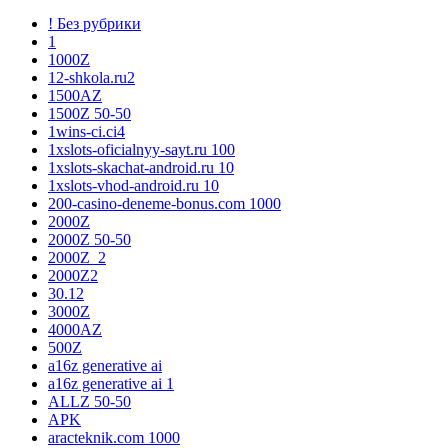
! Без рубрики
1
1000Z
12-shkola.ru2
1500AZ
1500Z 50-50
1wins-ci.ci4
1xslots-oficialnyy-sayt.ru 100
1xslots-skachat-android.ru 10
1xslots-vhod-android.ru 10
200-casino-deneme-bonus.com 1000
2000Z
2000Z 50-50
2000Z_2
2000Z2
30.12
3000Z
4000AZ
500Z
a16z generative ai
a16z generative ai 1
ALLZ 50-50
APK
aracteknik.com 1000