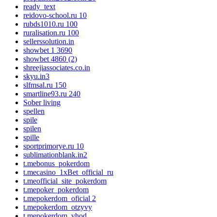
ready_text
reidovo-school.ru 10
rubds1010.ru 100
ruralisation.ru 100
sellerssolution.in
showbet 1 3690
showbet 4860 (2)
shreejiassociates.co.in
skyu.in3
slfmsal.ru 150
smartline93.ru 240
Sober living
spellen
spile
spilen
spille
sportprimorye.ru 10
sublimationblank.in2
t.mebonus_pokerdom
t.mecasino_1xBet_official_ru
t.meofficial_site_pokerdom
t.mepoker_pokerdom
t.mepokerdom_oficial 2
t.mepokerdom_otzyvy
t.mepokerdom_vhod