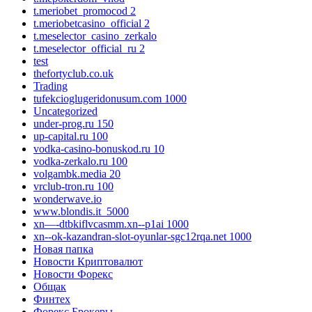
t.meriobet_promocod 2
t.meriobetcasino_official 2
t.meselector_casino_zerkalo
t.meselector_official_ru 2
test
thefortyclub.co.uk
Trading
tufekcioglugeridonusum.com 1000
Uncategorized
under-prog.ru 150
up-capital.ru 100
vodka-casino-bonuskod.ru 10
vodka-zerkalo.ru 100
volgambk.media 20
vrclub-tron.ru 100
wonderwave.io
www.blondis.it_5000
xn—-dtbkiflvcasmm.xn--p1ai 1000
xn--ok-kazandran-slot-oyunlar-sgc12rqa.net 1000
Новая папка
Новости Криптовалют
Новости Форекс
Общак
Финтех
Форекс Брокеры