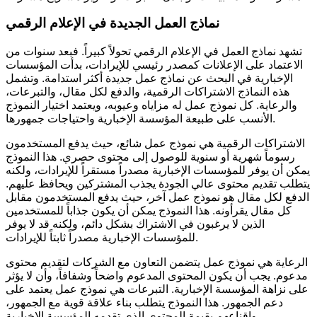
نماذج العمل الجديدة في الإعلام الرقمي
تشهد نماذج العمل في الإعلام الرقمي تحولاً كبيراً. فبعد سنوات من
الاعتماد على الإعلانات كمصدر رئيسي للإيرادات، بدأت المؤسسات
الإخبارية في البحث عن نماذج عمل جديدة أكثر استدامة. وتشمل
هذه النماذج الاشتراكات الرقمية، والدفع لكل مقال، والتبرعات،
والرعاية. كل نموذج عمل له مزاياه وعيوبه، ويعتمد اختيار النموذج
الأنسب على طبيعة المؤسسة الإخبارية واحتياجات جمهورها.
الاشتراكات الرقمية هي نموذج عمل شائع، حيث يدفع المستخدمون
رسوماً شهرية أو سنوية للوصول إلى محتوى حصري. هذا النموذج
يمكن أن يوفر للمؤسسات الإخبارية مصدراً مستقراً للإيرادات، ولكنه
يتطلب تقديم محتوى عالي الجودة يجذب المشتركين ويحافظ عليهم.
الدفع لكل مقال هو نموذج عمل آخر، حيث يدفع المستخدمون مقابل
كل مقال يقرأونه. هذا النموذج يمكن أن يكون جذاباً للمستخدمين
الذين لا يرغبون في الاشتراك بشكل دائم، ولكنه قد لا يوفر
للمؤسسات الإخبارية مصدراً ثابتاً للإيرادات.
الرعاية هي نموذج عمل يتضمن التعاون مع الشركات لتقديم محتوى
مدعوم. يجب أن يكون المحتوى المدعوم واضحاً وشفافاً، وأن لا يؤثر
على نزاهة المؤسسة الإخبارية. التبرعات هي نموذج عمل يعتمد على
دعم الجمهور. هذا النموذج يتطلب بناء علاقة قوية مع الجمهور،
وإقناعهم بقيمة المحتوى الذي تقدمه المؤسسة الإخبارية.